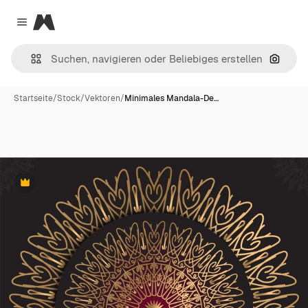
Magnific
Close menu
Nach B
Startseite
/
Stock
/
Vektoren
/
Minimales Mandala-De…
Premium