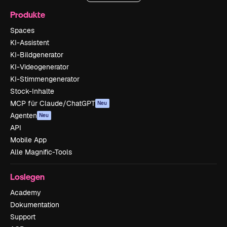
Produkte
Spaces
KI-Assistent
KI-Bildgenerator
KI-Videogenerator
KI-Stimmengenerator
Stock-Inhalte
MCP für Claude/ChatGPT
Neu
Agenten
Neu
API
Mobile App
Alle Magnific-Tools
Loslegen
Academy
Dokumentation
Support