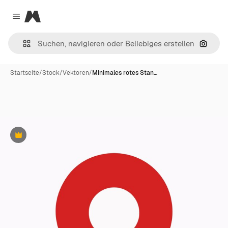
Magnific
Close menu
Nach B
Startseite
/
Stock
/
Vektoren
/
Minimales rotes Stan…
Premium