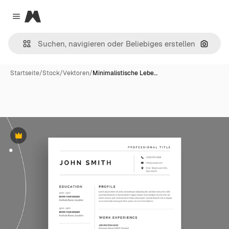
Magnific
Close menu
Nach B
Startseite
/
Stock
/
Vektoren
/
Minimalistische Lebe…
Premium