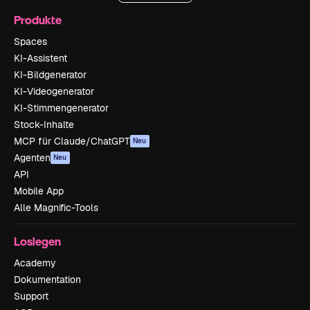
Produkte
Spaces
KI-Assistent
KI-Bildgenerator
KI-Videogenerator
KI-Stimmengenerator
Stock-Inhalte
MCP für Claude/ChatGPT
Neu
Agenten
Neu
API
Mobile App
Alle Magnific-Tools
Loslegen
Academy
Dokumentation
Support