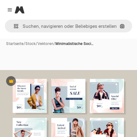
Magnific
Close menu
Nach B
Startseite
/
Stock
/
Vektoren
/
Minimalistische Soci…
Premium