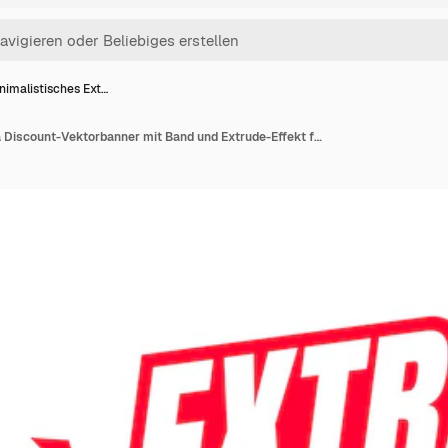
nimalistisches Ext…
Minimalistisches Extra Discount-Vektorbanner mit Band und Extrude-Effekt für das Social-Media-Label