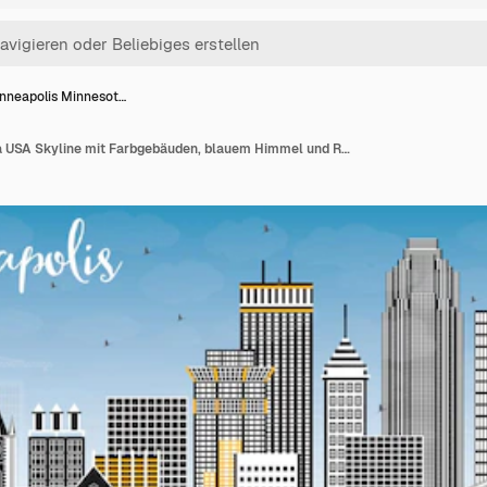
nneapolis Minnesot…
Minneapolis Minnesota USA Skyline mit Farbgebäuden, blauem Himmel und Reflexionen. Vektor-Illustration. Geschäftsreise- und Tourismuskonzept mit moderner Architektur.