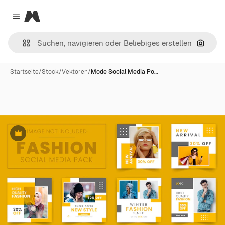
Magnific
Close menu
Nach B
Startseite
/
Stock
/
Vektoren
/
Mode Social Media Po…
Premium