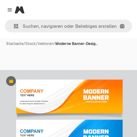
Magnific
Close menu
Nach B
Startseite
/
Stock
/
Vektoren
/
Moderne Banner-Desig…
Premium