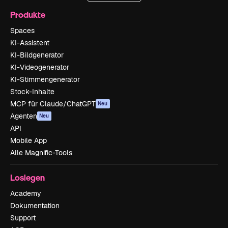
Produkte
Spaces
KI-Assistent
KI-Bildgenerator
KI-Videogenerator
KI-Stimmengenerator
Stock-Inhalte
MCP für Claude/ChatGPT
Neu
Agenten
Neu
API
Mobile App
Alle Magnific-Tools
Loslegen
Academy
Dokumentation
Support