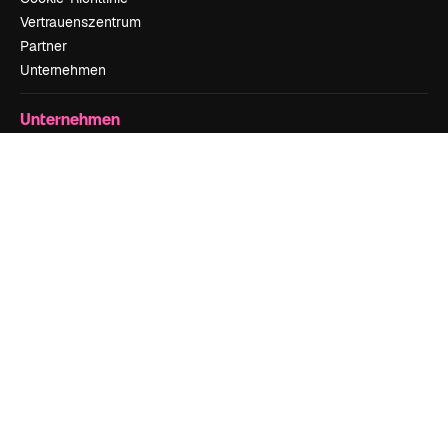
Vertrauenszentrum
Partner
Unternehmen
Unternehmen
Preise
Über uns
Reviews
Karriere
Suchtrends
Blog
Veranstaltungen
Slidesgo
Deine Inhalte verkaufen
Pressesaal
Suchst du nach magnific.ai
Kontakt aufnehmen