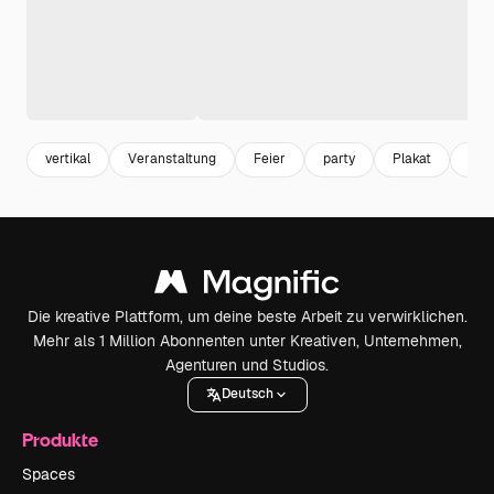
vertikal
Veranstaltung
Feier
party
Plakat
Geb
Die kreative Plattform, um deine beste Arbeit zu verwirklichen.
Mehr als 1 Million Abonnenten unter Kreativen, Unternehmen,
Agenturen und Studios.
Deutsch
Produkte
Spaces