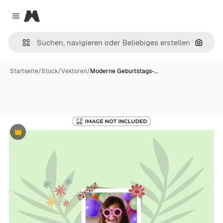
Magnific
Close menu
Nach B
Startseite
/
Stock
/
Vektoren
/
Moderne Geburtstags-…
Premium