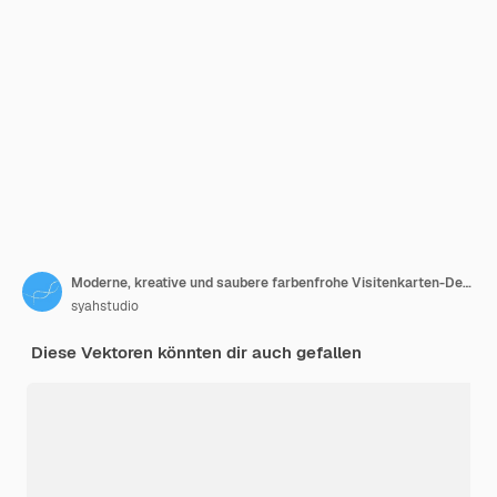
Moderne, kreative und saubere farbenfrohe Visitenkarten-Designvorlage Eleganter Visitenkarten-Designhintergrund mit trendigen, einfachen, abstrakten, geometrischen, stilvollen Wellenlinien Vektorillustration
syahstudio
Diese Vektoren könnten dir auch gefallen