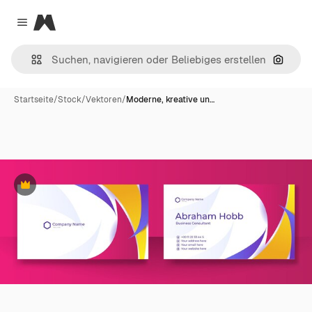
Magnific
Close menu
Nach B
Startseite
/
Stock
/
Vektoren
/
Moderne, kreative un…
Premium