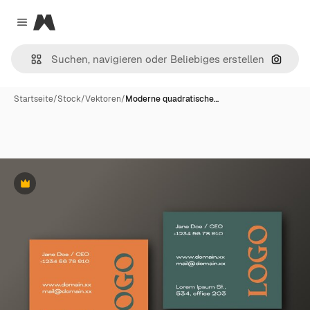
Magnific
Close menu
Nach B
Startseite
/
Stock
/
Vektoren
/
Moderne quadratische…
Premium