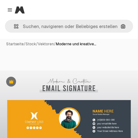
Magnific
Close menu
Nach B
Startseite
/
Stock
/
Vektoren
/
Moderne und kreative…
Premium