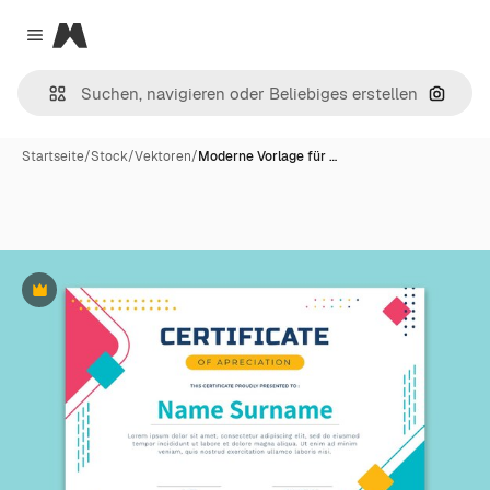
Magnific
Close menu
Nach B
Startseite
/
Stock
/
Vektoren
/
Moderne Vorlage für …
Premium