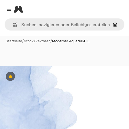
Magnific
Close menu
Nach B
Startseite
/
Stock
/
Vektoren
/
Moderner Aquarell-Hi…
Premium