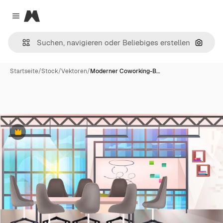
Magnific
Close menu
Nach B
Startseite
/
Stock
/
Vektoren
/
Moderner Coworking-B…
Premium