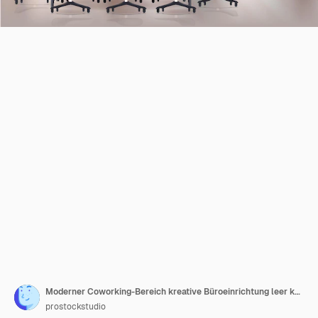
Moderner Coworking-Bereich kreative Büroeinrichtung leer keine Menschen offener Raum horizontale Vektorillustration
prostockstudio