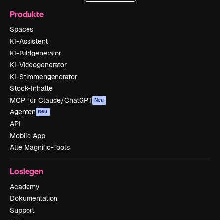
Produkte
Spaces
KI-Assistent
KI-Bildgenerator
KI-Videogenerator
KI-Stimmengenerator
Stock-Inhalte
MCP für Claude/ChatGPT
Neu
Agenten
Neu
API
Mobile App
Alle Magnific-Tools
Loslegen
Academy
Dokumentation
Support