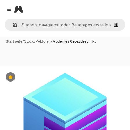
Magnific
Close menu
Nach B
Startseite
/
Stock
/
Vektoren
/
Modernes Gebäudesymb…
Premium