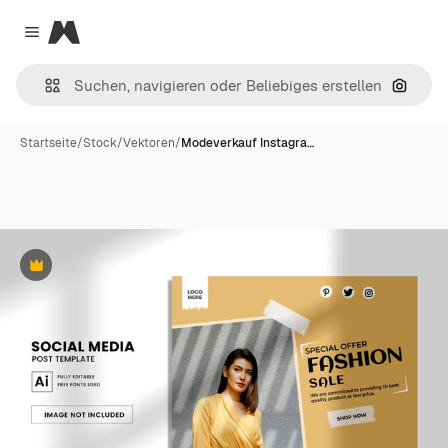
Magnific
Close menu
Nach B
Startseite
/
Stock
/
Vektoren
/
Modeverkauf Instagra…
Premium