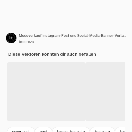
Modeverkauf Instagram-Post und Social-Media-Banner-Vorlage Premium-Vektor
brooreza
Diese Vektoren könnten dir auch gefallen
cover post
post
banner template
template
kopfzei