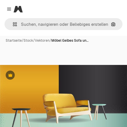
Magnific
Close menu
Nach B
Startseite
/
Stock
/
Vektoren
/
Möbel Gelbes Sofa un…
Premium