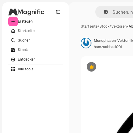
Erstellen
Startseite
/
Stock
/
Vektoren
/
Mo
Startseite
Suchen
Mondphasen-Vektor-Iko
hamzaabbasi001
Stock
Entdecken
Alle tools
Premium