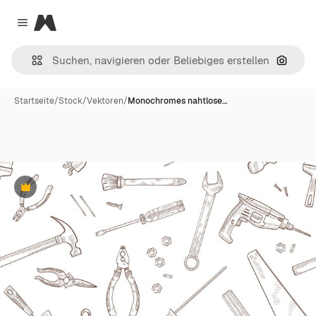
Magnific
Close menu
Nach B
Startseite
/
Stock
/
Vektoren
/
Monochromes nahtlose…
Premium