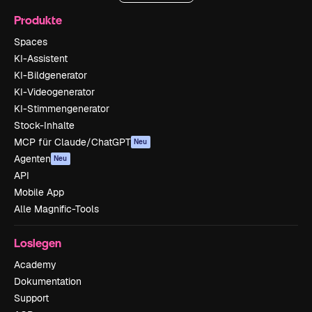
Produkte
Spaces
KI-Assistent
KI-Bildgenerator
KI-Videogenerator
KI-Stimmengenerator
Stock-Inhalte
MCP für Claude/ChatGPT
Neu
Agenten
Neu
API
Mobile App
Alle Magnific-Tools
Loslegen
Academy
Dokumentation
Support