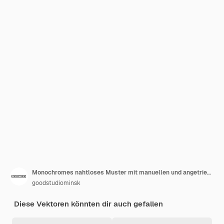
Monochromes nahtloses Muster mit manuellen und angetriebenen Werkzeugen für die Holzbearbeitung handgezeichnet mit Konturlinien auf Weiß
goodstudiominsk
Diese Vektoren könnten dir auch gefallen