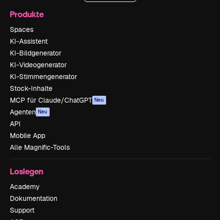
Produkte
Spaces
KI-Assistent
KI-Bildgenerator
KI-Videogenerator
KI-Stimmengenerator
Stock-Inhalte
MCP für Claude/ChatGPT
Neu
Agenten
Neu
API
Mobile App
Alle Magnific-Tools
Loslegen
Academy
Dokumentation
Support