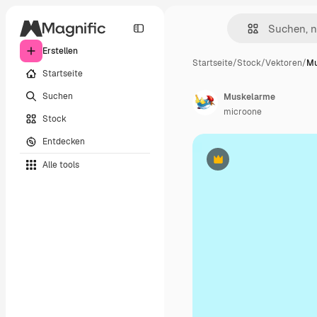
Erstellen
Startseite
/
Stock
/
Vektoren
/
Mu
Startseite
Suchen
Muskelarme
microone
Stock
Entdecken
Alle tools
Premium