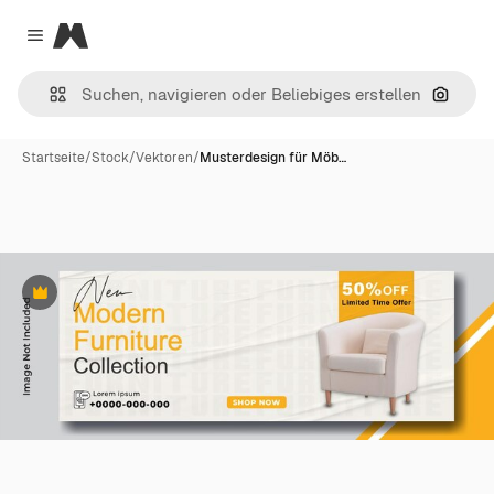
Magnific
Close menu
Nach B
Startseite
/
Stock
/
Vektoren
/
Musterdesign für Möb…
Premium