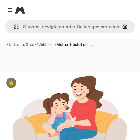
Magnific
Close menu
Nach B
Startseite
/
Stock
/
Vektoren
/
Mutter tröstet ein t…
Premium