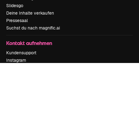
Slidesgo
Deine Inhalte verkaufen
Pressesaal
Suchst du nach magnific.ai
Kontakt aufnehmen
Kundensupport
Instagram
YouTube
LinkedIn
TikTok
Discord
X
Reddit
Copyright © 2010-
2026
Freepik Company S.L.U.
Alle Rechte vorbehalten
.