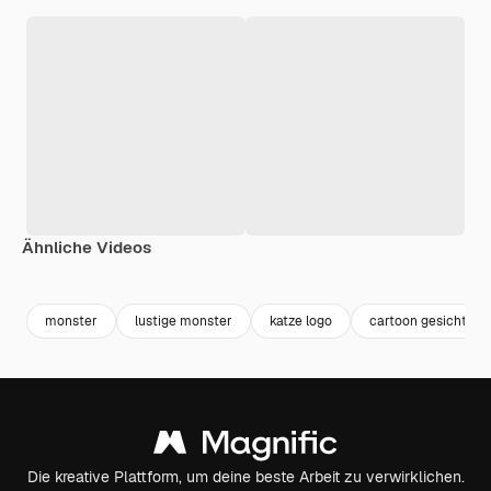
Ähnliche Videos
Premium
Premium
Premium
Premium
Generiert v
monster
lustige monster
katze logo
cartoon gesicht
Die kreative Plattform, um deine beste Arbeit zu verwirklichen.