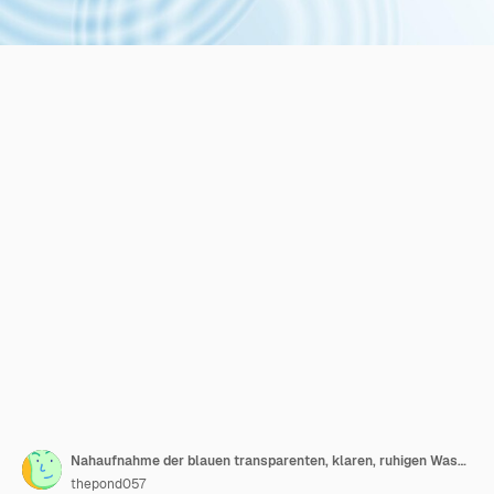
Nahaufnahme der blauen transparenten, klaren, ruhigen Wasseroberflächenstruktur mit Spritzern und Blasen
thepond057