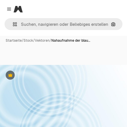
Magnific
Close menu
Nach B
Startseite
/
Stock
/
Vektoren
/
Nahaufnahme der blau…
Premium