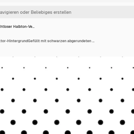
htloser Halbton-Ve…
Nahtloser Halbton-Vektor-HintergrundGefüllt mit schwarzen abgerundeten Quadraten Mitte verblassen