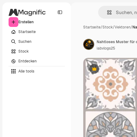
Erstellen
Startseite
/
Stock
/
Vektoren
/
Na
Startseite
Suchen
Nahtloses Muster für d
iabvlogs25
Stock
Entdecken
Alle tools
Premium