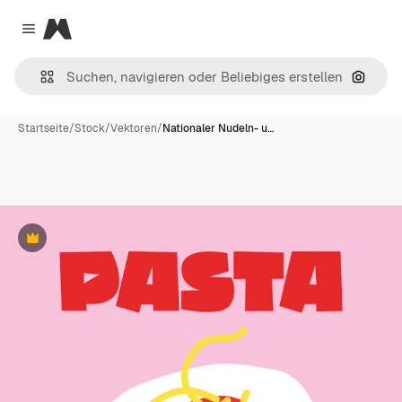
Magnific
Close menu
Nach B
Startseite
/
Stock
/
Vektoren
/
Nationaler Nudeln- u…
Premium