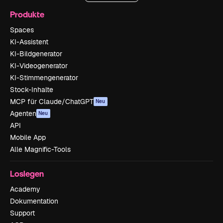
Produkte
Spaces
KI-Assistent
KI-Bildgenerator
KI-Videogenerator
KI-Stimmengenerator
Stock-Inhalte
MCP für Claude/ChatGPT
Neu
Agenten
Neu
API
Mobile App
Alle Magnific-Tools
Loslegen
Academy
Dokumentation
Support