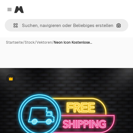
Magnific
Close menu
Nach B
Startseite
/
Stock
/
Vektoren
/
Neon Icon Kostenlose…
Premium