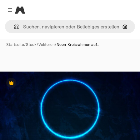
Magnific
Close menu
Nach B
Startseite
/
Stock
/
Vektoren
/
Neon-Kreisrahmen auf…
Premium