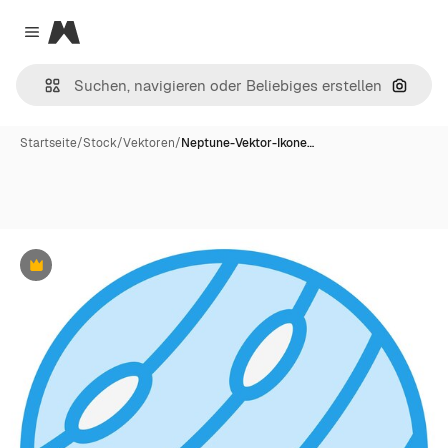
Magnific
Close menu
Nach B
Startseite
/
Stock
/
Vektoren
/
Neptune-Vektor-Ikone…
Premium