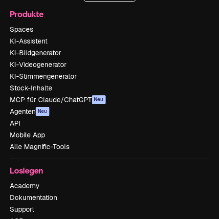
Produkte
Spaces
KI-Assistent
KI-Bildgenerator
KI-Videogenerator
KI-Stimmengenerator
Stock-Inhalte
MCP für Claude/ChatGPT
Neu
Agenten
Neu
API
Mobile App
Alle Magnific-Tools
Loslegen
Academy
Dokumentation
Support