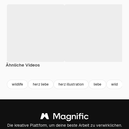
Ähnliche Videos
Premium
Premium
Generiert von KI
Premium
Premium
Generiert v
wildlife
herz liebe
herz illustration
liebe
wild
Die kreative Plattform, um deine beste Arbeit zu verwirklichen.