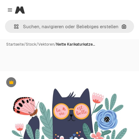
Magnific
Close menu
Nach B
Startseite
/
Stock
/
Vektoren
/
Nette Karikaturkatze…
Premium