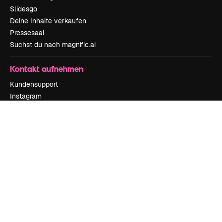
Slidesgo
Deine Inhalte verkaufen
Pressesaal
Suchst du nach magnific.ai
Kontakt aufnehmen
Kundensupport
Instagram
YouTube
LinkedIn
TikTok
Discord
X
Reddit
Copyright © 2010-
2026
Freepik Company S.L.U.
Alle Rechte vorbehalten
.