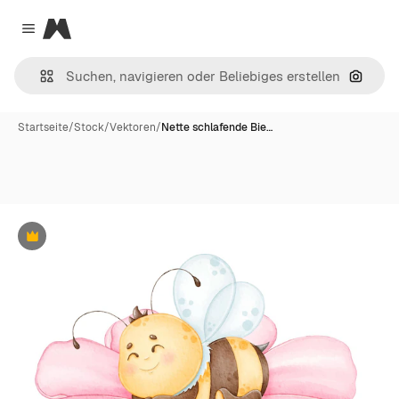
Magnific
Close menu
Nach B
Startseite
/
Stock
/
Vektoren
/
Nette schlafende Bie…
Premium