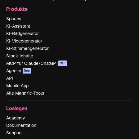
Produkte
Spaces
KI-Assistent
KI-Bildgenerator
KI-Videogenerator
KI-Stimmengenerator
Stock-Inhalte
MCP für Claude/ChatGPT
Neu
Agenten
Neu
API
Mobile App
Alle Magnific-Tools
Loslegen
Academy
Dokumentation
Support