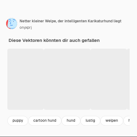
Netter kleiner Welpe, der intelligenten Karikaturhund liegt
onyxprj
Diese Vektoren könnten dir auch gefallen
puppy
cartoon hund
hund
lustig
welpen
hund 