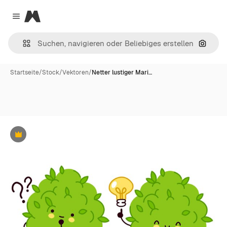
Magnific
Close menu
Nach B
Startseite
/
Stock
/
Vektoren
/
Netter lustiger Mari…
Premium