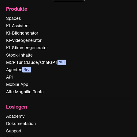
Produkte
Spaces
KI-Assistent
KI-Bildgenerator
KI-Videogenerator
KI-Stimmengenerator
Stock-Inhalte
MCP für Claude/ChatGPT
Neu
Agenten
Neu
API
Mobile App
Alle Magnific-Tools
Loslegen
Academy
Dokumentation
Support