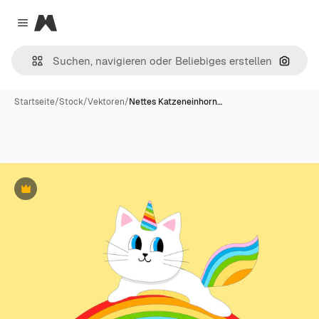
Magnific
Close menu
Nach B
Startseite
/
Stock
/
Vektoren
/
Nettes Katzeneinhorn…
Premium