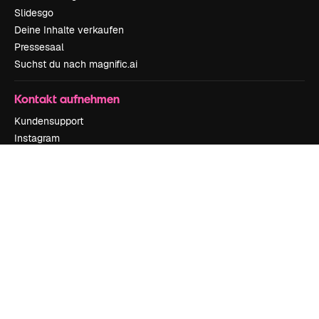
Slidesgo
Deine Inhalte verkaufen
Pressesaal
Suchst du nach magnific.ai
Kontakt aufnehmen
Kundensupport
Instagram
YouTube
LinkedIn
TikTok
Discord
X
Reddit
Copyright © 2010-
2026
Freepik Company S.L.U.
Alle Rechte vorbehalten
.