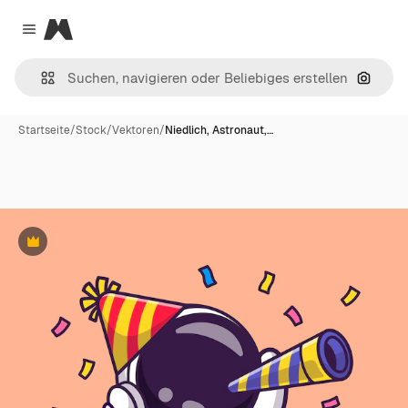
Magnific
Close menu
Nach B
Startseite
/
Stock
/
Vektoren
/
Niedlich, Astronaut,…
Premium