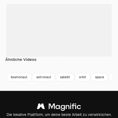
Ähnliche Videos
Premium
Premium
Premium
Premium
kosmonaut
astronaut
satellit
orbit
space
fei
Die kreative Plattform, um deine beste Arbeit zu verwirklichen.