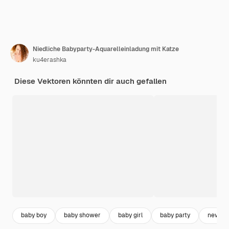
Niedliche Babyparty-Aquarelleinladung mit Katze
ku4erashka
Diese Vektoren könnten dir auch gefallen
baby boy
baby shower
baby girl
baby party
newbo