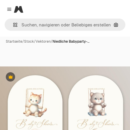
Magnific
Close menu
Nach B
Startseite
/
Stock
/
Vektoren
/
Niedliche Babyparty-…
Premium