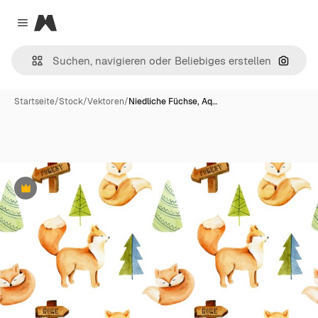
Magnific
Close menu
Nach B
Startseite
/
Stock
/
Vektoren
/
Niedliche Füchse, Aq…
Premium