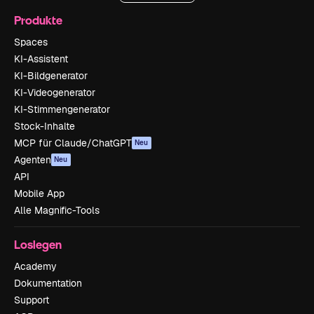
Produkte
Spaces
KI-Assistent
KI-Bildgenerator
KI-Videogenerator
KI-Stimmengenerator
Stock-Inhalte
MCP für Claude/ChatGPT
Neu
Agenten
Neu
API
Mobile App
Alle Magnific-Tools
Loslegen
Academy
Dokumentation
Support