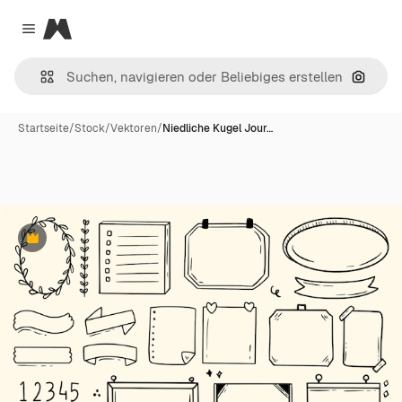
Magnific
Close menu
Nach B
Startseite
/
Stock
/
Vektoren
/
Niedliche Kugel Jour…
Premium