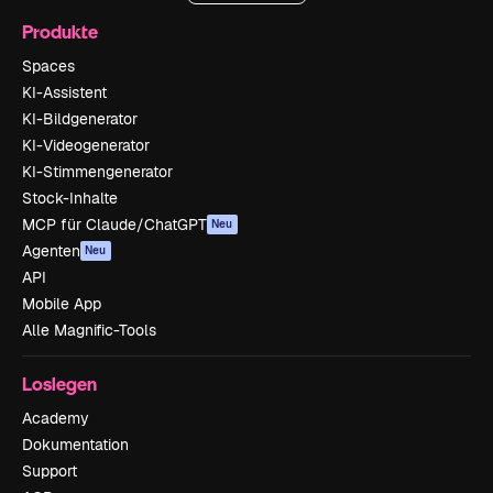
Produkte
Spaces
KI-Assistent
KI-Bildgenerator
KI-Videogenerator
KI-Stimmengenerator
Stock-Inhalte
MCP für Claude/ChatGPT
Neu
Agenten
Neu
API
Mobile App
Alle Magnific-Tools
Loslegen
Academy
Dokumentation
Support