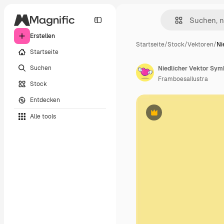
Erstellen
Startseite
/
Stock
/
Vektoren
/
Ni
Startseite
Suchen
Niedlicher Vektor Sym
FramboesaIlustra
Stock
Entdecken
Alle tools
Premium