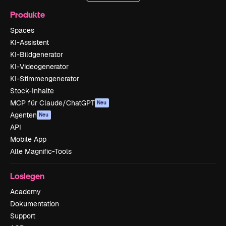
Produkte
Spaces
KI-Assistent
KI-Bildgenerator
KI-Videogenerator
KI-Stimmengenerator
Stock-Inhalte
MCP für Claude/ChatGPT
Neu
Agenten
Neu
API
Mobile App
Alle Magnific-Tools
Loslegen
Academy
Dokumentation
Support