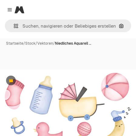
Magnific
Close menu
Nach B
Startseite
/
Stock
/
Vektoren
/
Niedliches Aquarell …
Premium