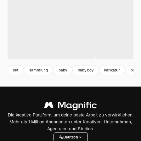
set
sammlung
baby
baby boy
karikatur
baby g
Die kreative Plattform, um deine beste Arbeit zu verwirklichen.
Mehr als 1 Million Abonnenten unter Kreativen, Unternehmen,
Agenturen und Studios.
Deutsch