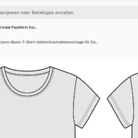
rmale Passform Kur…
Normale Passform Kurzarm-Basic-T-Shirt-Vektorillustrationsvorlage für Damen und Babys