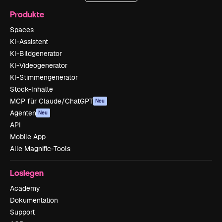
Produkte
Spaces
KI-Assistent
KI-Bildgenerator
KI-Videogenerator
KI-Stimmengenerator
Stock-Inhalte
MCP für Claude/ChatGPT
Neu
Agenten
Neu
API
Mobile App
Alle Magnific-Tools
Loslegen
Academy
Dokumentation
Support