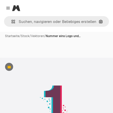
Magnific
Close menu
Nach B
Startseite
/
Stock
/
Vektoren
/
Nummer eins Logo und…
Premium