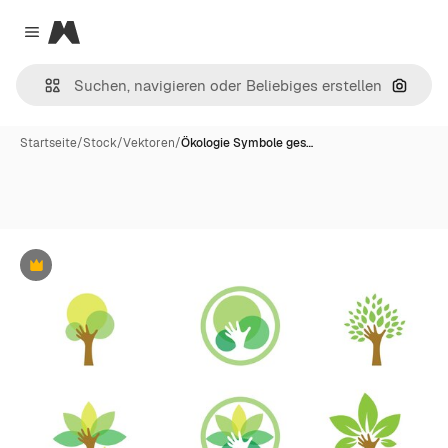
Magnific
Close menu
Nach B
Startseite
/
Stock
/
Vektoren
/
Ökologie Symbole ges…
Premium