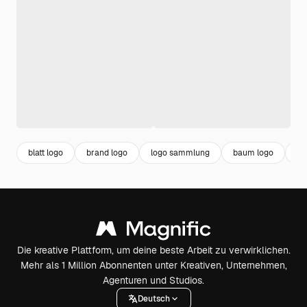
blatt logo
brand logo
logo sammlung
baum logo
lo
Die kreative Plattform, um deine beste Arbeit zu verwirklichen.
Mehr als 1 Million Abonnenten unter Kreativen, Unternehmen,
Agenturen und Studios.
Deutsch