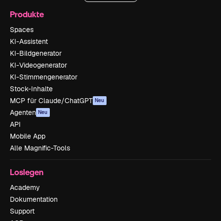
Produkte
Spaces
KI-Assistent
KI-Bildgenerator
KI-Videogenerator
KI-Stimmengenerator
Stock-Inhalte
MCP für Claude/ChatGPT
Neu
Agenten
Neu
API
Mobile App
Alle Magnific-Tools
Loslegen
Academy
Dokumentation
Support