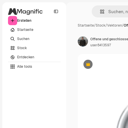
Erstellen
Startseite
/
Stock
/
Vektoren
/
Of
Startseite
Suchen
Offene und geschloss
user8413597
Stock
Entdecken
Alle tools
Premium