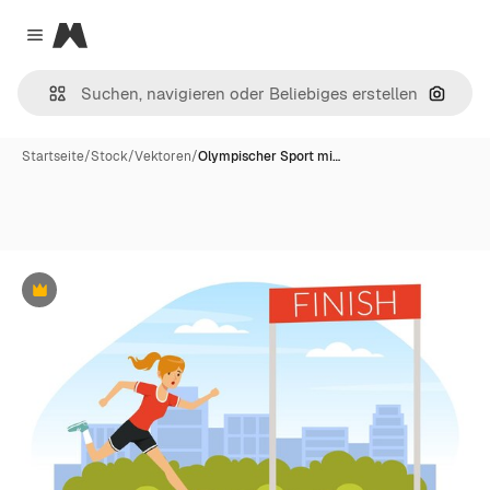
Magnific
Close menu
Nach B
Startseite
/
Stock
/
Vektoren
/
Olympischer Sport mi…
Premium