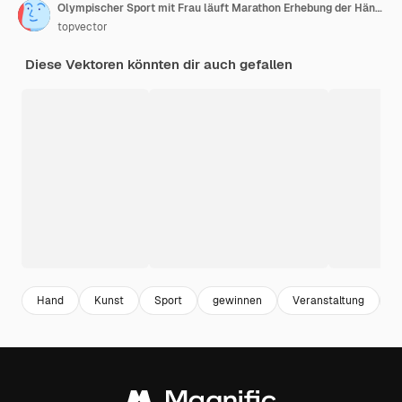
Olympischer Sport mit Frau läuft Marathon Erhebung der Hände Fertigstellung der Vektorillustration
topvector
Diese Vektoren könnten dir auch gefallen
Hand
Kunst
Sport
gewinnen
Veranstaltung
F